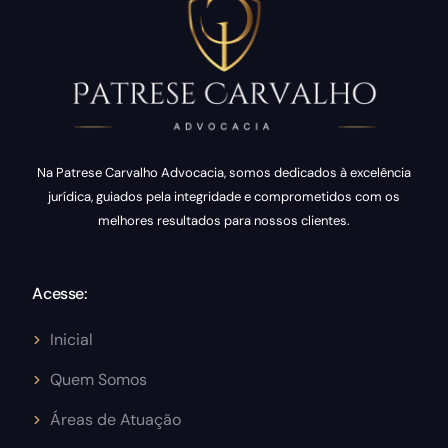
.
📲
.
#extremoz #advogado
#tiresuasduvidas #linknabio
#whatsapp📲
Na Patrese Carvalho Advocacia, somos dedicados à excelência
jurídica, guiados pela integridade e comprometidos com os
melhores resultados para nossos clientes.
Acesse:
Inicial
Quem Somos
Áreas de Atuação