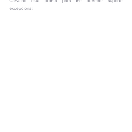
Carvalho está pronta para lhe oferecer suporte
excepcional.